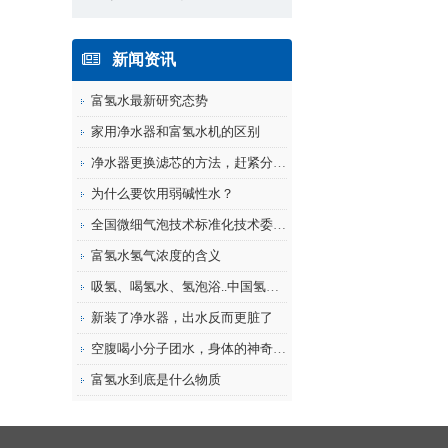
新闻资讯
富氢水最新研究态势
家用净水器和富氢水机的区别
净水器更换滤芯的方法，赶紧分享给朋友
为什么要饮用弱碱性水？
全国微细气泡技术标准化技术委员会在京...
富氢水氢气浓度的含义
吸氢、喝氢水、氢泡浴..中国氢健康时...
新装了净水器，出水反而更脏了
空腹喝小分子团水，身体的神奇变化你知...
富氢水到底是什么物质