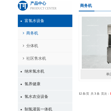
产品中心
商务机
PRODUCT CENTER
富氢水设备
●
商务机
分体机
社区售水机
纳米氢水机
●
单
氢养健康
●
12
条/页 共
3
条 页次：
氢水农业设备
●
制氢灌装一体机
●