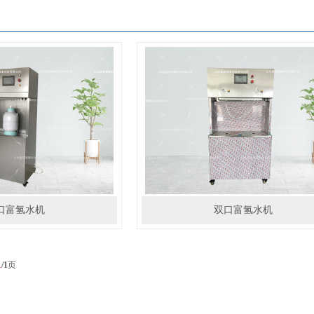
口富氢水机
双口富氢水机
1
/1
页